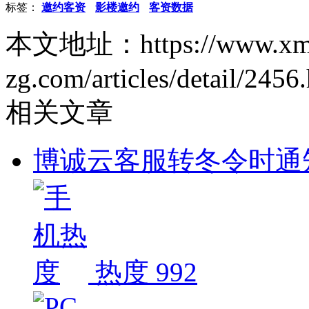
标签：
邀约客资
影楼邀约
客资数据
本文地址：https://www.xm
zg.com/articles/detail/2456
相关文章
博诚云客服转冬令时通
热度 992