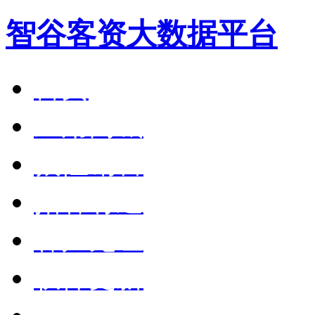
智谷客资大数据平台
首页
应用商城
狼性销售
拓客有道
客户见证
软件更新