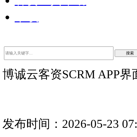
客资工具帮助
下载
搜索
博诚云客资SCRM APP界
发布时间：2026-05-23 07: