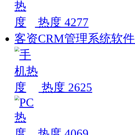
热度 4277
客资CRM管理系统软件
热度 2625
热度 4069