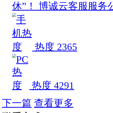
休”！ 博诚云客服服务
热度 2365
热度 4291
下一篇
查看更多