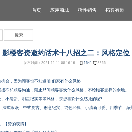
首页
应用商城
狼性销售
拓客有道
搜索
影楼客资邀约话术十八招之二：风格定位
发布时间：2021-11-11 08:16:19
1641
3366
的机会，因为顾客也不知道咱
们家有什么风格
链接不和顾客沟通，禁止只问顾客喜欢什么风格，不给顾客选择的余地
。
爱、小清新、明星纪实等等风格，亲您喜欢什么感觉的呢
?
、法式浪漫、中式复古、创意纪实、纯色经典、小清新可爱、四季节、海
。【赞的表情】