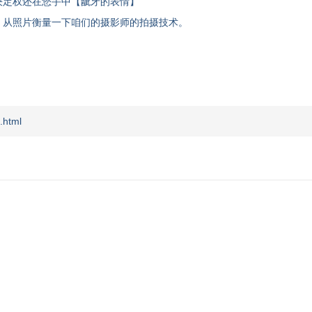
决定权还在您手中【龇牙的表情】
，从照片衡量一下咱们的摄影师的拍摄技术。
.html