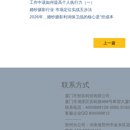
工作中该如何提高个人执行力（一）
婚纱摄影行业·市场定位实战五步法
2026年，婚纱摄影利润保卫战的核心是“控成本
上一篇
联系方式
厦门市智谷科技有限公司
厦门市湖里区安岭路988号希望大厦5
联系电话：4000688129 0592-5150
客服企业QQ 800068812
-----------
郑州分公司：河南省郑州市金水区花园