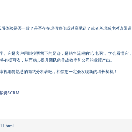
店后体验是否一致？是否存在虚假宣传或过高承诺？或者考虑减少对该渠道
数字。它是客户用脚投票留下的足迹，是销售流程的“心电图”。学会看懂它
都将有据可依，从而稳步提升团队的作战效率和公司的业绩产出。
新审视那份熟悉的邀约分析表吧，相信您一定会发现新的增长契机！
客资SCRM
11.html