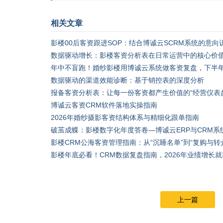
相关文章
影楼00后客资跟进SOP：结合博诚云SCRM系统的意
数据驱动增长：影楼客资分析表在日常运营中的核心价
年中不盲跑！婚纱影楼用博诚云系统做客资复盘，下半
数据驱动的渠道效能诊断：基于销控表的深度分析
报备客资分析表：让每一份客资都产生价值的“经营仪表
博诚云客资CRM软件落地实操指南
2026年婚纱摄影客资结构体系与精细化跟单指南
破茧成蝶：影楼数字化年度答卷—博诚云ERP与CRM
影楼CRM公海客资管理指南：从“沉睡名单”到“复购与转
影楼年底必看！CRM数据复盘指南，2026年业绩增长
上一篇