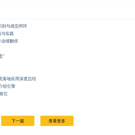
向识别与成交闭环
值与实践
年业绩翻倍
盘”
系统落地应用深度总结
介绍引擎
就靠它
下一篇
查看更多