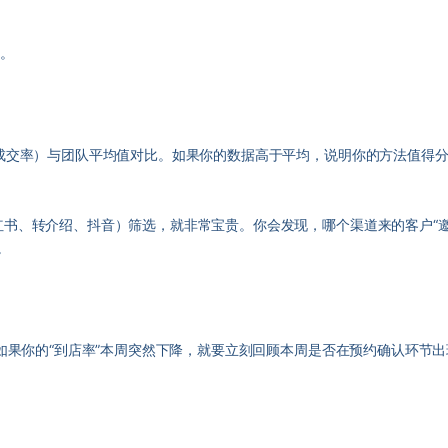
踪。
成交率）与团队平均值对比。如果你的数据高于平均，说明你的方法值得分
书、转介绍、抖音）筛选，就非常宝贵。你会发现，哪个渠道来的客户“邀
。
果你的“到店率”本周突然下降，就要立刻回顾本周是否在预约确认环节出