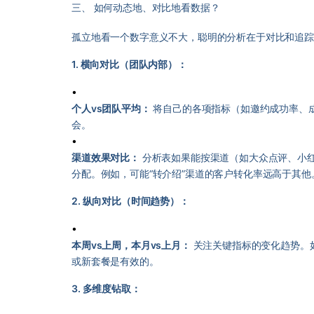
三、 如何动态地、对比地看数据？
孤立地看一个数字意义不大，聪明的分析在于对比和追
1. 横向对比（团队内部）：
•
个人vs团队平均：
将自己的各项指标（如邀约成功率、
会。
•
渠道效果对比：
分析表如果能按渠道（如大众点评、小红
分配。例如，可能“转介绍”渠道的客户转化率远高于其他
2. 纵向对比（时间趋势）：
•
本周vs上周，本月vs上月：
关注关键指标的变化趋势。如
或新套餐是有效的。
3. 多维度钻取：