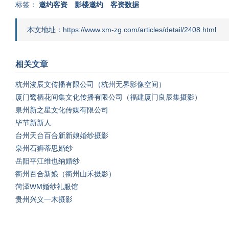
标签：
邀约客资
影楼邀约
客资数据
本文地址：https://www.xm-zg.com/articles/detail/2408.html
相关文章
杭州浚辰文传播有限公司（杭州无界影像空间）
厦门鹭栖花间集文化传播有限公司（福建厦门良辰集摄影）
泉州新之星文化传媒有限公司
毕节新新人
台州天台百合新新娘婚纱摄影
泉州石狮蒂思婚纱
岳阳平江维也纳婚纱
衢州百合新娘（衢州山禾摄影）
菏泽WM婚纱礼服馆
贵州兴义一木摄影