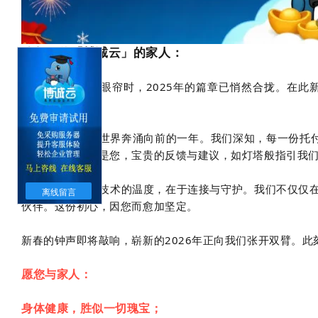
致每一位「博诚云」的家人：
当这行字映入您眼帘时，2025年的篇章已悄然合拢。在
声：谢谢！
这一年，是数字世界奔涌向前的一年。我们深知，每一份托付
入前行的力量；是您，宝贵的反馈与建议，如灯塔般指引我
我们始终相信，技术的温度，在于连接与守护。我们不仅仅
离线留言
伙伴。这份初心，因您而愈加坚定。
新春的钟声即将敲响，崭新的2026年正向我们张开双臂。
愿您与家人：
身体健康，胜似一切瑰宝；