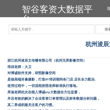
智谷客资大数据平
台
搜
杭州浚辰
浙江杭州浚辰文传播有限公司
（
杭州无界影像空间
）
培训老师：大卫
对博诚软件支持，研熙影像空间
是做高端肖像摄影，打造
培训期间各门店
店长全力配合
IP/
.
.
使用过程中，一切流程按照老师标准执行落地。
库迪老师此次在植入博诚
大数据全方位监督，
erp
并且有效的解决了企业客资订单管理以及财务数据分析问题，
其二养成积极关注客户的习惯。