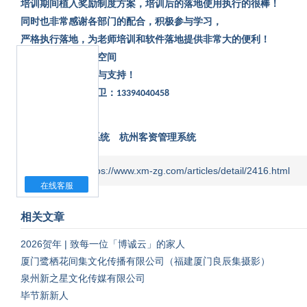
培训期间植入奖励制度方案，培训后的落地使用执行的很棒！
同时也非常感谢各部门的配合，积极参与学习，
严格执行落地，为老师培训和软件落地提供非常大的便利！
再次感谢无界影像空间
对博诚系统的信任与支持！
有续有问题联系大卫：
13394040458
标签：
客资管理系统
杭州客资管理系统
本文地址：https://www.xm-zg.com/articles/detail/2416.html
在线客服
相关文章
2026贺年 | 致每一位「博诚云」的家人
厦门鹭栖花间集文化传播有限公司（福建厦门良辰集摄影）
泉州新之星文化传媒有限公司
毕节新新人