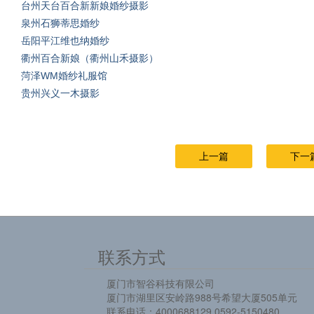
台州天台百合新新娘婚纱摄影
泉州石狮蒂思婚纱
岳阳平江维也纳婚纱
衢州百合新娘（衢州山禾摄影）
菏泽WM婚纱礼服馆
贵州兴义一木摄影
上一篇
下一
联系方式
厦门市智谷科技有限公司
厦门市湖里区安岭路988号希望大厦505单元
联系电话：4000688129 0592-5150480