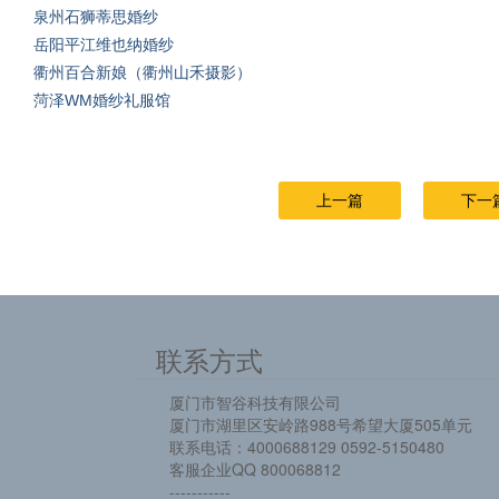
泉州石狮蒂思婚纱
岳阳平江维也纳婚纱
衢州百合新娘（衢州山禾摄影）
菏泽WM婚纱礼服馆
上一篇
下一
联系方式
厦门市智谷科技有限公司
厦门市湖里区安岭路988号希望大厦505单元
联系电话：4000688129 0592-5150480
客服企业QQ 800068812
-----------