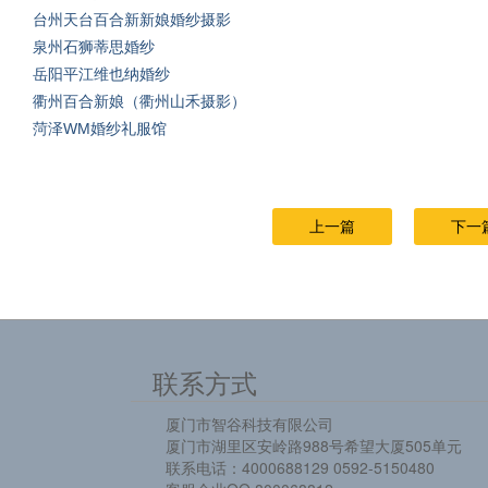
台州天台百合新新娘婚纱摄影
泉州石狮蒂思婚纱
岳阳平江维也纳婚纱
衢州百合新娘（衢州山禾摄影）
菏泽WM婚纱礼服馆
上一篇
下一
联系方式
厦门市智谷科技有限公司
厦门市湖里区安岭路988号希望大厦505单元
联系电话：4000688129 0592-5150480