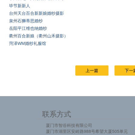
毕节新新人
台州天台百合新新娘婚纱摄影
泉州石狮蒂思婚纱
岳阳平江维也纳婚纱
衢州百合新娘（衢州山禾摄影）
菏泽WM婚纱礼服馆
上一篇
下一
联系方式
厦门市智谷科技有限公司
厦门市湖里区安岭路988号希望大厦505单元