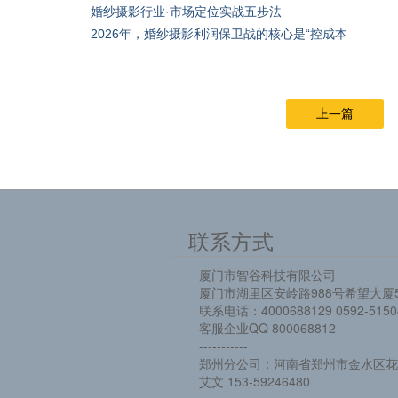
婚纱摄影行业·市场定位实战五步法
2026年，婚纱摄影利润保卫战的核心是“控成本
上一篇
联系方式
厦门市智谷科技有限公司
厦门市湖里区安岭路988号希望大厦5
联系电话：4000688129 0592-5150
客服企业QQ 800068812
-----------
郑州分公司：河南省郑州市金水区花园
艾文 153-59246480