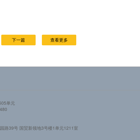
下一篇
查看更多
05单元
480
路39号 国贸新领地3号楼1单元1211室