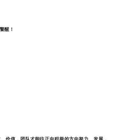
警醒！
益、价值，团队才能往正向积极的方向努力、发展，