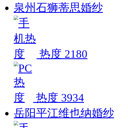
泉州石狮蒂思婚纱
热度 2180
热度 3934
岳阳平江维也纳婚纱