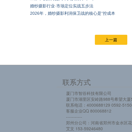
婚纱摄影行业·市场定位实战五步法
2026年，婚纱摄影利润保卫战的核心是“控成本
上一篇
联系方式
厦门市智谷科技有限公司
厦门市湖里区安岭路988号希望大厦5
联系电话：4000688129 0592-5150
客服企业QQ 800068812
-----------
郑州分公司：河南省郑州市金水区花园
艾文 153-59246480