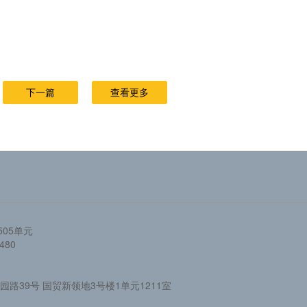
下一篇
查看更多
05单元
480
路39号 国贸新领地3号楼1单元1211室