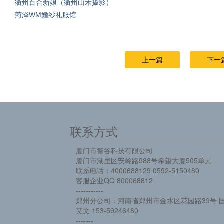
衢州百合新娘（衢州山禾摄影）
菏泽WM婚纱礼服馆
上一篇
下一
联系方式
厦门市智谷科技有限公司
厦门市湖里区安岭路988号希望大厦505单元
联系电话：4000688129 0592-5150480
客服企业QQ 800068812
-----------
郑州分公司：河南省郑州市金水区花园路39号 国
艾文 153-59246480
-------