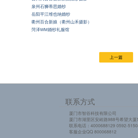
泉州石狮蒂思婚纱
岳阳平江维也纳婚纱
衢州百合新娘（衢州山禾摄影）
菏泽WM婚纱礼服馆
上一篇
联系方式
厦门市智谷科技有限公司
厦门市湖里区安岭路988号希望大厦5
联系电话：4000688129 0592-5150
客服企业QQ 800068812
-----------