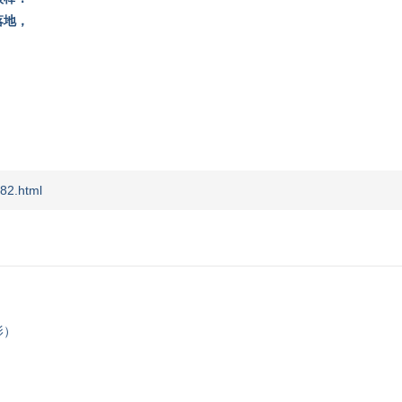
落地，
82.html
影）