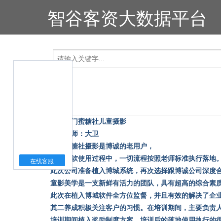
智谷客资大数据平台
福建厦门蜜糖社儿童摄影
培训老师：大卫
厦门蜜糖社摄影是博诚的老用户，
再博诚软使用过程中，一切流程按照老师标准执行落地
在线客服
此次公司准备植入博城系统，再次选择跟博诚公司深度
童影美学是一支新鲜有活力的团队，具有超高的综合素
此次在植入博城软件全方位监督，并且有效的解决了企
其二养成积极关注客户的习惯。在培训期间，主要负责
培训期间植入奖励制度方案，培训后的落地使用执行的