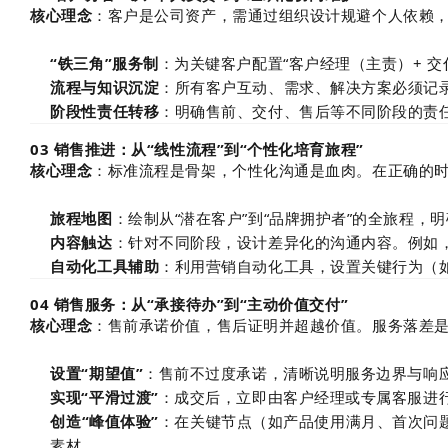
核心理念
：客户是公司资产，需通过组织设计规避个人依赖
“铁三角”服务制
：为关键客户配置“客户经理（主责）+ 交
流程与知识沉淀
：所有客户互动、需求、解决方案必须记
阶段性责任转移
：明确售前、交付、售后等不同阶段的责任
03 销售推进：从“线性流程”到“个性化培育旅程”
核心理念
：标准流程是骨架，个性化沟通是血肉。在正确的
旅程地图
：绘制从“潜在客户”到“品牌拥护者”的全旅程
内容触达
：针对不同阶段，设计差异化的沟通内容。例如
自动化工具辅助
：利用营销自动化工具，设置关键行为（
04 销售服务：从“承接待办”到“主动价值交付”
核心理念
：售前承诺价值，售后证明并超越价值。服务落差
设置“期望值”
：售前不过度承诺，清晰说明服务边界与响
实现“平滑过渡”
：成交后，立即由客户经理或专属客服进
创造“峰值体验”
：在关键节点（如产品使用满月、首次问
素材。