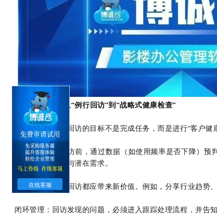
05 售后机制：从“例行回访”到“战略式健康检查”
核心理念：定期回访的目标不是完成任务，而是进行“客户健
结构化回访：回访前，通过数据（如使用频率是否下降）预判
了解真实满意度与潜在需求。
价值回访：每次回访都应带来新价值。例如，分享行业趋势
在线客服
闭环管理：回访发现的问题，必须进入跟踪处理流程，并告