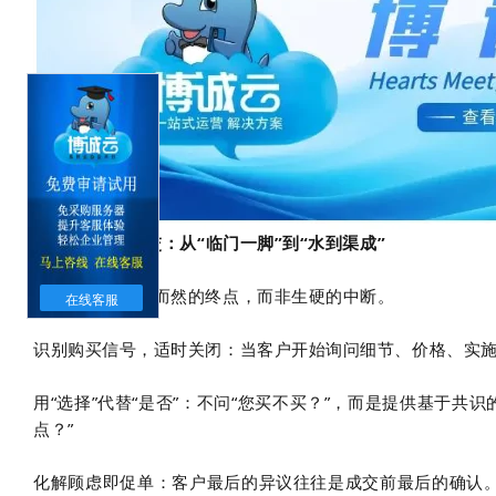
04 促成自然成交：从“临门一脚”到“水到渠成”
成交是沟通自然而然的终点，而非生硬的中断。
在线客服
识别购买信号，适时关闭：当客户开始询问细节、价格、实施
用“选择”代替“是否”：不问“您买不买？”，而是提供基于
点？”
化解顾虑即促单：客户最后的异议往往是成交前最后的确认。