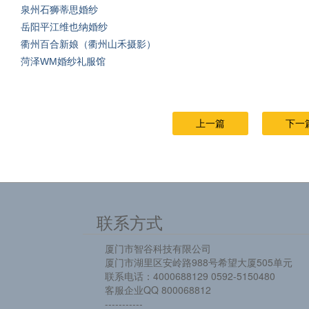
泉州石狮蒂思婚纱
岳阳平江维也纳婚纱
衢州百合新娘（衢州山禾摄影）
菏泽WM婚纱礼服馆
上一篇
下一
联系方式
厦门市智谷科技有限公司
厦门市湖里区安岭路988号希望大厦505单元
联系电话：4000688129 0592-5150480
客服企业QQ 800068812
-----------