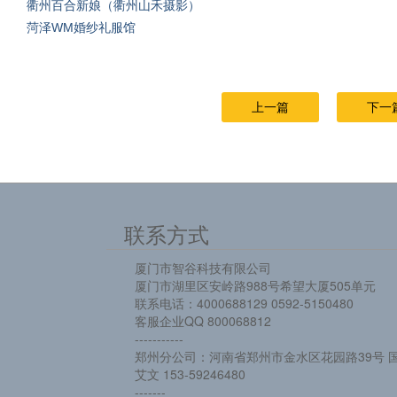
衢州百合新娘（衢州山禾摄影）
菏泽WM婚纱礼服馆
上一篇
下一
联系方式
厦门市智谷科技有限公司
厦门市湖里区安岭路988号希望大厦505单元
联系电话：4000688129 0592-5150480
客服企业QQ 800068812
-----------
郑州分公司：河南省郑州市金水区花园路39号 国
艾文 153-59246480
-------