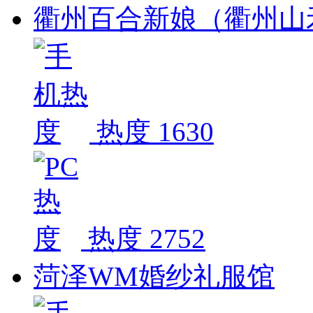
衢州百合新娘（衢州山
热度 1630
热度 2752
菏泽WM婚纱礼服馆