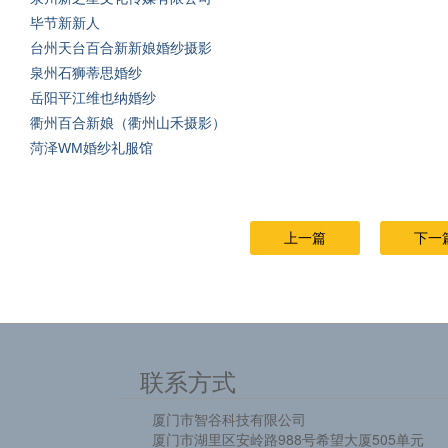
毕节新新人
台州天台百合新新娘婚纱摄影
泉州石狮蒂思婚纱
岳阳平江维也纳婚纱
衢州百合新娘（衢州山禾摄影）
菏泽WM婚纱礼服馆
上一篇
下一
联系方式
厦门市智谷科技有限公司
厦门市湖里区安岭路988号希望大厦505单元