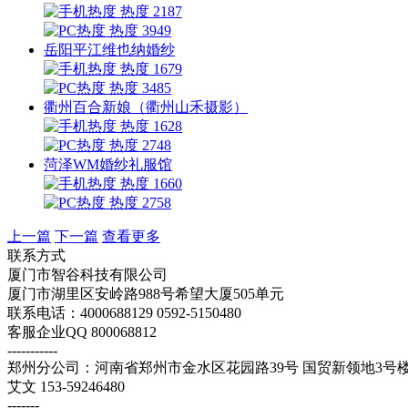
热度 2187
热度 3949
岳阳平江维也纳婚纱
热度 1679
热度 3485
衢州百合新娘（衢州山禾摄影）
热度 1628
热度 2748
菏泽WM婚纱礼服馆
热度 1660
热度 2758
上一篇
下一篇
查看更多
联系方式
厦门市智谷科技有限公司
厦门市湖里区安岭路988号希望大厦505单元
联系电话：4000688129 0592-5150480
客服企业QQ 800068812
-----------
郑州分公司：河南省郑州市金水区花园路39号 国贸新领地3号楼1
艾文 153-59246480
-------