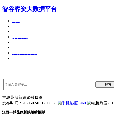
智谷客资大数据平台
首页
应用商城
狼性销售
拓客有道
客户见证
软件更新
客资工具帮助
下载
搜索
丰城薇薇新娘婚纱摄影
发布时间：2021-02-01 08:06:38
1460
231
江西丰城薇薇新娘婚纱摄影