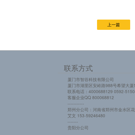
上一篇
联系方式
厦门市智谷科技有限公司
厦门市湖里区安岭路988号希望大厦5
联系电话：4000688129 0592-5150
客服企业QQ 800068812
-----------
郑州分公司：河南省郑州市金水区花园
艾文 153-59246480
-------
贵阳分公司