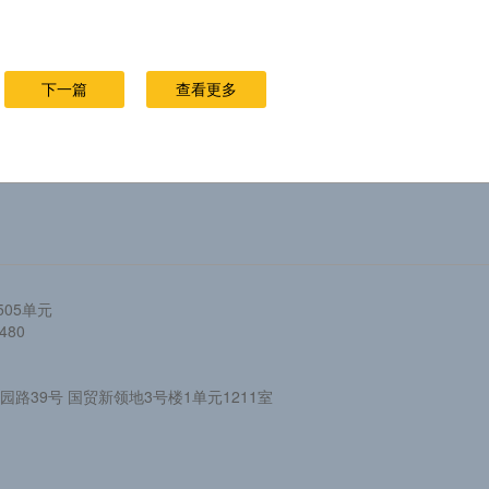
下一篇
查看更多
05单元
480
路39号 国贸新领地3号楼1单元1211室