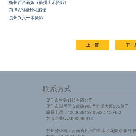
衢州百合新娘（衢州山禾摄影）
菏泽WM婚纱礼服馆
贵州兴义一木摄影
上一篇
下一
联系方式
厦门市智谷科技有限公司
厦门市湖里区安岭路988号希望大厦505单元
联系电话：4000688129 0592-5150480
客服企业QQ 800068812
-----------
郑州分公司：河南省郑州市金水区花园路39号 国