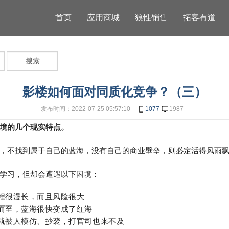
首页
应用商城
狼性销售
拓客有道
搜索
影楼如何面对同质化竞争？（三）
发布时间：2022-07-25 05:57:10
1077
1987
境的几个现实特点。
，不找到属于自己的蓝海，没有自己的商业壁垒，则必定活得风雨
学习，但却会遭遇以下困境：
过程很漫长，而且风险很大
拥而至，蓝海很快变成了红海
，就被人模仿、抄袭，打官司也来不及