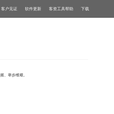
客户见证
软件更新
客资工具帮助
下载
飘摇、举步维艰。