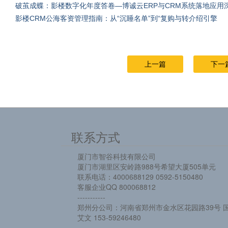
破茧成蝶：影楼数字化年度答卷—博诚云ERP与CRM系统落地应用
影楼CRM公海客资管理指南：从“沉睡名单”到“复购与转介绍引擎
上一篇
下一
联系方式
厦门市智谷科技有限公司
厦门市湖里区安岭路988号希望大厦505单元
联系电话：4000688129 0592-5150480
客服企业QQ 800068812
-----------
郑州分公司：河南省郑州市金水区花园路39号 国
艾文 153-59246480
-------