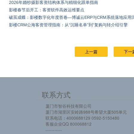
2026年婚纱摄影客资结构体系与精细化跟单指南
影楼春节后开工：客资软件高效运维要点
破茧成蝶：影楼数字化年度答卷—博诚云ERP与CRM系统落地应用
影楼CRM公海客资管理指南：从“沉睡名单”到“复购与转介绍引擎
上一篇
下一
联系方式
厦门市智谷科技有限公司
厦门市湖里区安岭路988号希望大厦505单元
联系电话：4000688129 0592-5150480
客服企业QQ 800068812
-----------