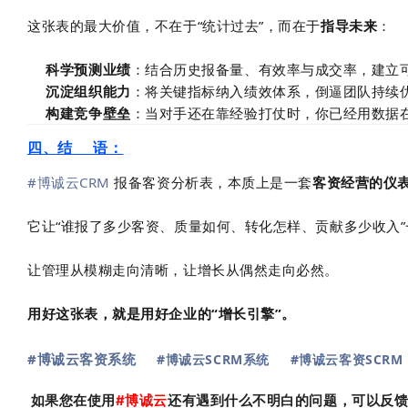
这张表的最大价值，不在于“统计过去”，而在于
指导未来
：
科学预测业绩
：结合历史报备量、有效率与成交率，建立
沉淀组织能力
：将关键指标纳入绩效体系，倒逼团队持续
构建竞争壁垒
：当对手还在靠经验打仗时，你已经用数据在做
四、结 语：
#博诚云CRM
报备客资分析表，本质上是一套
客资经营的仪
它让“谁报了多少客资、质量如何、转化怎样、贡献多少收入
让管理从模糊走向清晰，让增长从偶然走向必然。
用好这张表，就是用好企业的“增长引擎”。
#博诚云客资系统
#博诚云SCRM系统
#博诚云客资SCRM
如果您在使用
#
博诚云
还有遇到什么不明白的问题，可以反