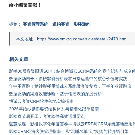
给小编留言哦！
标签：
客资管理系统
邀约客资
影楼邀约
本文地址：https://www.xm-zg.com/articles/detail/2479.html
相关文章
影楼00后客资跟进SOP：结合博诚云SCRM系统的意向识别与成交
数据驱动增长：影楼客资分析表在日常运营中的核心价值与实践
年中不盲跑！婚纱影楼用博诚云系统做客资复盘，下半年业绩翻倍
数据驱动的渠道效能诊断：基于销控表的深度分析
博诚云客资CRM软件落地实操指南
2026年婚纱摄影客资结构体系与精细化跟单指南
影楼春节后开工：客资软件高效运维要点
破茧成蝶：影楼数字化年度答卷—博诚云ERP与CRM系统落地应用
影楼CRM公海客资管理指南：从“沉睡名单”到“复购与转介绍引擎