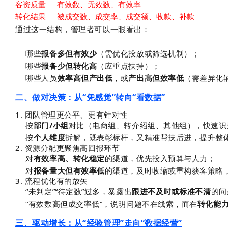
客资质量
有效数、无效数、有效率
转化结果
被成交数、成交率、成交额、收款、补款
通过这一结构，管理者可以一眼看出：
哪些
报备多但有效少
（需优化投放或筛选机制）；
哪些
报备少但转化高
（应重点扶持）；
哪些人员
效率高但产出低
，或
产出高但效率低
（需差异化
二、做对决策：从“凭感觉”转向“看数据”
1. 团队管理更公平、更有针对性
按
部门/小组
对比（电商组、转介绍组、其他组），快速识
按
个人维度
拆解，既表彰标杆，又精准帮扶后进，提升整
2. 资源分配更聚焦高回报环节
对
有效率高、转化稳定
的渠道，优先投入预算与人力；
对
报备量大但有效率低
的渠道，及时收缩或重构获客策略
3. 流程优化有的放矢
“未判定”“待定数”过多，暴露出
跟进不及时或标准不清
的问
“有效数高但成交率低”，说明问题不在线索，而在
转化能
三、驱动增长：从“经验管理”走向“数据经营”