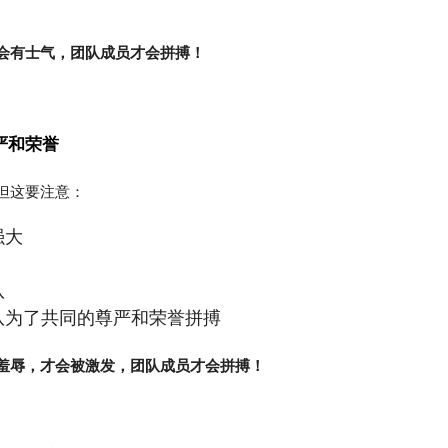
会有士气，团队成员才会拼搏！
严和荣誉
但这要注意：
强大
队
队为了共同的尊严和荣誉拼搏
羞辱，才会被激发，团队成员才会拼搏！