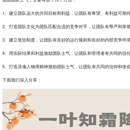
1、建立团队远大的共同目标和利益，让团队有希望、有利益可期
2、打造团队文化为团队匹配合适的竞争对手，让团队有尊严和荣
3、建立奖惩制度，让团队有良好的运行规则和良好的内部竞争环
4、用实际结果和利益激励团队士气，让团队和管理者有共同的信
5、打造灵魂人物用精神激励团队士气，让团队有共同的信仰和使
下面我们深入分享：