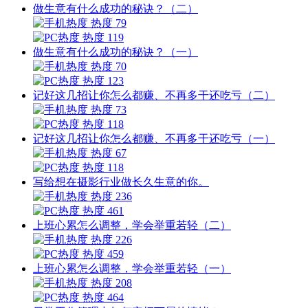
做生意有什么成功的秘诀？（二）
热度 79
热度 119
做生意有什么成功的秘诀？（一）
热度 70
热度 123
记好这几招让你怎么都赚、不再多干还吃亏（二）
热度 73
热度 118
记好这几招让你怎么都赚、不再多干还吃亏（一）
热度 67
热度 118
写给想在摄影行业做长久生意的你。
热度 236
热度 461
上班心累怎么调整，学会举重若轻（二）
热度 226
热度 459
上班心累怎么调整，学会举重若轻（一）
热度 208
热度 464