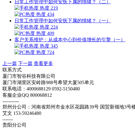
日常工作管理中如何安抚下属的情绪？（二）
热度 219
热度 434
日常工作管理中如何安抚下属的情绪？（一）
热度 224
热度 409
客户关系维护：从成本中心到价值增长的引擎（一）
热度 345
热度 724
上一篇
下一篇
查看更多
联系方式
厦门市智谷科技有限公司
厦门市湖里区安岭路988号希望大厦505单元
联系电话：4000688129 0592-5150480
客服企业QQ 800068812
-----------
郑州分公司：河南省郑州市金水区花园路39号 国贸新领地3号楼1
艾文 153-59246480
-------
贵阳分公司