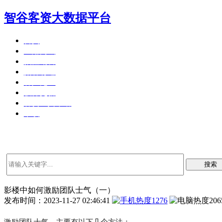
智谷客资大数据平台
首页
应用商城
狼性销售
拓客有道
客户见证
软件更新
客资工具帮助
下载
搜索
影楼中如何激励团队士气（一）
发布时间：2023-11-27 02:46:41
1276
206
激励团队士气，主要有以下几个方法：