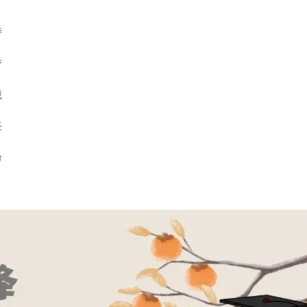
待
誉
境
任
命