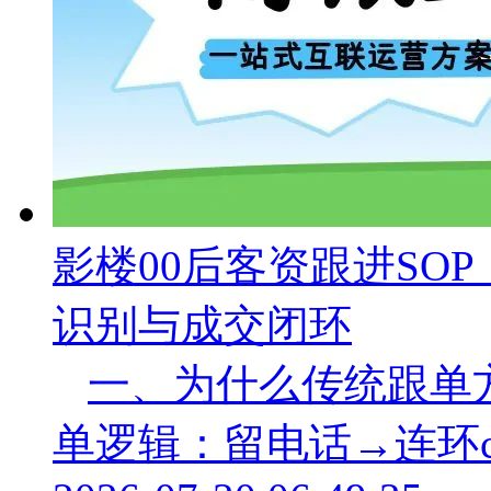
影楼00后客资跟进SO
识别与成交闭环
一、为什么传统跟单
单逻辑：留电话→连环c